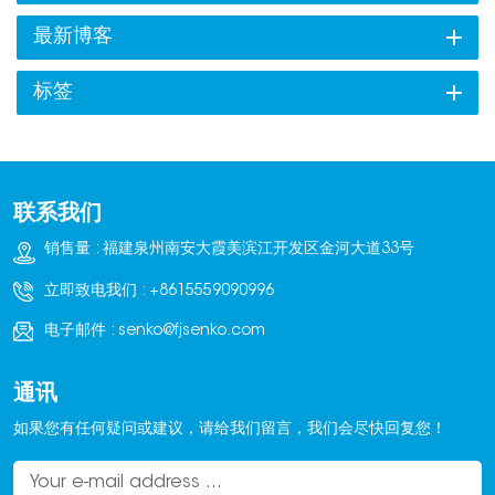
强度振动会导致松动的砖块相互摩擦（磨损）。冲击：突然停车或
最新博客
遇到坑洼会导致“冲击载荷”，使整个托盘发生位移。压缩损失：如果
包装松动，立方体的结构完整性就会丧失，导致坍塌。解决方案是
标签
什么？固定。你需要把一堆零散的砖块变成一个单一的、坚固的、
不可移动的整体。 方案一：高张力绑扎（主干）防止混凝土堆垛内
单个构件移动的最有效方法是使用高张力捆扎带。人工捆扎往往失
败，因为操作人员无法持续施加足够的力来固定重型混凝土构件。
联系我们
这是……的地方 自动砖块捆扎机 变得至关重要。水平绑带：这可以
将各层固定在一起，防止转弯时顶层滑落，产生“扇形展开”的效果。
销售量 : 福建泉州南安大霞美滨江开发区金河大道33号
垂直捆扎带：这可以将货物固定到托盘（或底层）上，确保卡车遇
到颠簸时，货物堆不会跳动。自动化为何重要： 仙科的自动化系统
立即致电我们 :
+8615559090996
采用伺服控制张紧装置。这确保了绑带既能牢固地固定木块，又不
电子邮件 :
senko@fjsenko.com
会过紧而损坏产品的边角——这种平衡几乎是人工操作无法实现
的。专业提示：对于高价值的铺路石，请使用机器自动插入的塑料
通讯
护角，以防止绑带损坏。方案二：拉伸包装的“力场”虽然捆扎带能提
供结构稳定性，但它无法防止表面磨损或环境因素的影响。如果你
如果您有任何疑问或建议，请给我们留言，我们会尽快回复您！
的砖块是“裸露”的，灰尘、雨水和道路碎屑会在它们到达施工现场之
前就损坏其外观。整合 拉伸缠绕机 您的线路可提供双重保护：负载