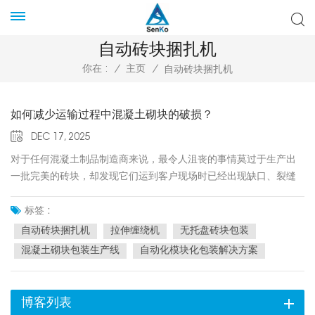
自动砖块捆扎机
你在 :
/
主页
/
自动砖块捆扎机
如何减少运输过程中混凝土砌块的破损？
DEC 17, 2025
对于任何混凝土制品制造商来说，最令人沮丧的事情莫过于生产出
一批完美的砖块，却发现它们运到客户现场时已经出现缺口、裂缝
或碎裂。运输损坏是建筑材料行业一个隐形的“利润杀手”。这不仅仅
关乎材料损失的成本，还包括重新运输、废物处理的成本，以及最
标签 :
重要的，对品牌声誉造成的损害。虽然您无法控制路况或卡车司机
自动砖块捆扎机
拉伸缠绕机
无托盘砖块包装
的驾驶习惯，但您可以控制产品在运输前的准备工作。在本指南
混凝土砌块包装生产线
自动化模块化包装解决方案
中，我们将探讨破损的根本原因，以及现代自动化技术——特别是
先进的包装解决方案——如何几乎完全消除运输损坏。在解决问题
之前，我们必须了解其中的物理原理。混凝土砌块和铺路石在运输
博客列表
过程中破损通常是由于以下三个主要因素造成的：振动：持续的低